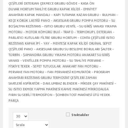
ÇEŞİTLERİ
DETERJAN ÇEKMECE GRUBU
GÖVDE - KASA ÖN
DUVAR
HORTUM TAHLİYE GRUBU
KAPAK KİLİDİ - EMNİYET
ANAHTARI
KAPAK MANDALI - KAPI TUTAMAK
KAZAN GRUBU - RULMAN -
KEÇE
KÖRÜK LASTİĞİ
PANO - AKSESUAR GRUBU
POMPA MOTORU - SU
BOŞALTMA
REZİSTANS - ISITICI GRUBU
VENTİL - SU GİRİŞ VANASI
YIKAMA
MOTORU - MOTOR KÖMÜRÜ
BUJİ - TRAFO - TERMOKUPL
DETERJAN -
PARLATICI KUTULARI
FİLTRE GRUBU
HORTUM - CONTA ÇEŞİTLERİ
ISITICI
REZİSTANS
KAPAK İPİ - YAY - MENTEŞE
KAPAK KİLİDİ
ORJİNAL SEPET
ÇEŞİTLERİ
PANO - AKSESUAR GRUBU
SU BESLEME BORULARI
ŞALTER -
TÜRBİN - ŞAMANDIRA GRUBU
YIKAMA MOTORU
ANAKART
SU GİRİŞ
VANASI - VENTİLLER
POMPA MOTORU - SU TAHLİYE
PERVANE -
FİSKİYE
TEKER - SEPET TUTUCULAR
ANAKART
FAN MOTORU -
PERVANE
FAN MOTORU - FAN PERVANESİ
KOMUTATÖR - PROGRAM
ANAHTARI
REZİSTANS GRUBU
TERMOSTAT ÇEŞİTLERİ
ZAMAN
SAATLERİ
ASPİRATÖR - DAVLUMBAZ
BLENDER - MİKSER
ÇAY MAKİNESİ -
SU ISITICI
EKMEK YAPMA MAKİNESİ
KAHVE MAKİNESİ
MİKRODALGA
FIRIN
SU SEBİLİ
TERMOSİFON - ŞOHBEN
TOST MAKİNESİ
ÜTÜ YEDEK
PARÇA
Stoktakiler