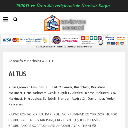
1500TL ve Üzeri Alışverişlerinizde Ücretsiz Kargo...
Anasayfa
Markalar
ALTUS
ALTUS
Altus Çamaşır Makinesi, Bulaşık Makinesi, Buzdolabı, Kurutma
Makinesi, Fırın, Ankastre Ocak, Küçük Ev Aletleri, Kahve Makinesi, Çay
Makinesi, Mikrodalga, Su Sebili, Blender, Aspiratör, Davlumbaz Yedek
Parçaları.
KAPAK CONTASI GRUBU
KAPI KOLLARI - TUTAMAK
KOMPRESÖR MOTOR
GRUBU
RAF - AKSESUAR PARÇA
REZİSTANS ÇEŞİTLERİ
SENSÖR
GRUBU
AMORTİSÖR TAKIMLARI
ANAKART
AYAK - MENTEŞE