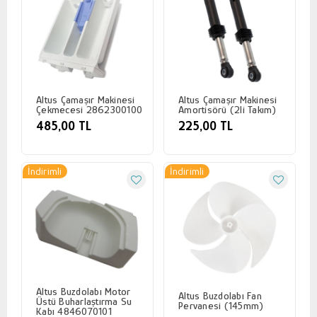
Altus Çamaşır Makinesi
Altus Çamaşır Makinesi
Çekmecesi 2862300100
Amortisörü (2li Takım)
485,00 TL
225,00 TL
İndirimli
İndirimli
Altus Buzdolabı Motor
Altus Buzdolabı Fan
Üstü Buharlaştırma Su
Pervanesi (145mm)
Kabı 4846070101