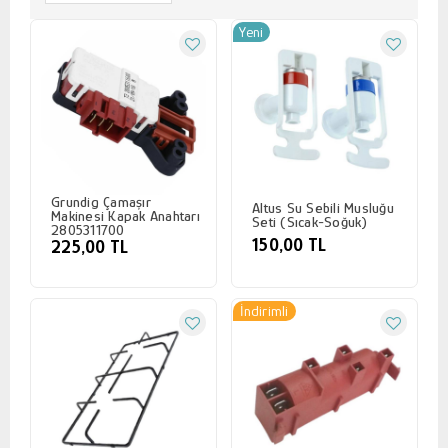
Yeni
Grundig Çamaşır
Altus Su Sebili Musluğu
Makinesi Kapak Anahtarı
Seti (Sıcak-Soğuk)
2805311700
150,00 TL
225,00 TL
İndirimli