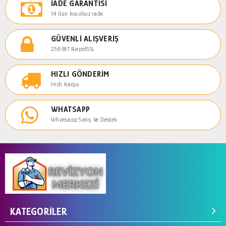
İADE GARANTISI
14 Gün koşulsuz iade
GÜVENLI ALIŞVERIŞ
256 BIT RapidSSL
HIZLI GÖNDERIM
Hızlı Kargo
WHATSAPP
Whatsapp Satış Ve Destek
KATEGORILER