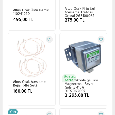
Altus Ocak Firin Buji
Altus Ocak Üstü Demiri
Ateşleme Trafosu
110241259
Orjinal 268100065
495,00 TL
275,00 TL
Ücretsiz
Altus Mikrodalga Fırın
Kargo
Altus Ocak Ateşleme
Magnetronu Beyni
Bujisi (4lü Set)
Galanz 410A
180,00 TL
9197062097
2.295,00 TL
Yeni