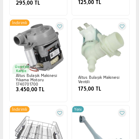
125,00 TL
295,00 TL
İndirimli
Ücretsiz
Kargo
Altus Bulaşık Makinesi
Altus Bulaşık Makinesi
Yıkama Motoru
Ventili
1740701700
175,00 TL
3.450,00 TL
İndirimli
Yeni