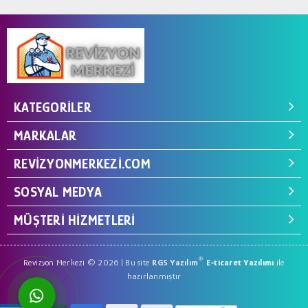
KATEGORILER
MARKALAR
REVIZYONMERKEZI.COM
SOSYAL MEDYA
MÜŞTERI HIZMETLERI
®
Revizyon Merkezi © 2026 | Bu site
RGS Yazılım
E-ticaret Yazılımı
ile
hazırlanmıştır
WhatsApp ile Hemen Ulaş!