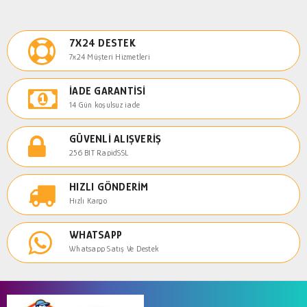
7X24 DESTEK
7x24 Müşteri Hizmetleri
İADE GARANTISI
14 Gün koşulsuz iade
GÜVENLI ALIŞVERIŞ
256 BIT RapidSSL
HIZLI GÖNDERIM
Hızlı Kargo
WHATSAPP
Whatsapp Satış Ve Destek