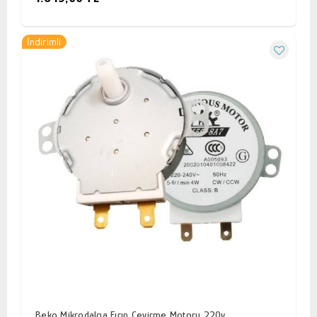
İndirimli
Beko Mikrodalga Fırın Çevirme Motoru 220v